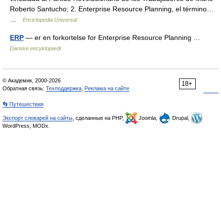
Roberto Santucho; 2. Enterprise Resource Planning, el término…
…
Enciclopedia Universal
ERP
— er en forkortelse for Enterprise Resource Planning …
Danske encyklopædi
© Академик, 2000-2026
18+
Обратная связь:
Техподдержка
,
Реклама на сайте
👣 Путешествия
Экспорт словарей на сайты
, сделанные на PHP,
Joomla,
Drupal,
WordPress, MODx.