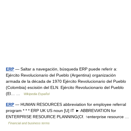
ERP
— Saltar a navegación, búsqueda ERP puede referir a:
Ejército Revolucionario del Pueblo (Argentina) organización
armada de la década de 1970 Ejército Revolucionario del Pueblo
(Colombia) escisión del ELN. Ejército Revolucionario del Pueblo
(El… …
Wikipedia Español
ERP
— HUMAN RESOURCES abbreviation for employee referral
program * * * ERP UK US noun [U] IT ► ABBREVIATION for
ENTERPRISE RESOURCE PLANNING(Cf. ↑enterprise resource …
Financial and business terms