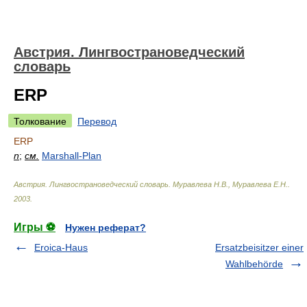
Австрия. Лингвострановедческий
словарь
ERP
Толкование
Перевод
ERP
n
;
см.
Marshall-Plan
Австрия. Лингвострановедческий словарь
.
Муравлева Н.В., Муравлева Е.Н.
.
2003
.
Игры ⚽
Нужен реферат?
Eroica-Haus
Ersatzbeisitzer einer
Wahlbehörde