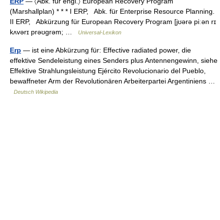
ERP
— 〈Abk. für engl.〉 European Recovery Program
(Marshallplan) * * * I ERP, Abk. für Enterprise Resource Planning.
II ERP, Abkürzung für European Recovery Program [jʊərə piːən rɪ
kʌvərɪ prəʊɡrəm; …
Universal-Lexikon
Erp
— ist eine Abkürzung für: Effective radiated power, die
effektive Sendeleistung eines Senders plus Antennengewinn, siehe
Effektive Strahlungsleistung Ejército Revolucionario del Pueblo,
bewaffneter Arm der Revolutionären Arbeiterpartei Argentiniens …
Deutsch Wikipedia